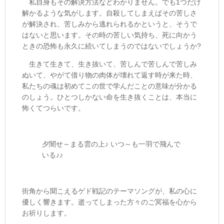
私自身もその解決方法などわかりません。でも1つだけ
解かるような気がします。自殺してしまえばその苦しさ
が解決され、苦しみから逃れられるかというと、そうで
はないと思います。その時の苦しい気持ち、死に向かう
ときの恐怖も永久に続いてしまうのではないでしょうか?
生きて生きて、生き抜いて、苦しんで苦しんで苦しみ
ぬいて、やがて借り物の肉体が壊れて返す時が来た時、
私たちの魂は初めてこの世で学んだことの意味が分かる
のしょう。ひとつしかない命を生き抜くことは、本当に
怖くてつらいです。
夕闇せ～まる雲の上♪ いつ～も一羽で飛んで
いる♪♪
街角から聞こえるゲド戦記のテーマソングが、私の心に
優しく響きます。逝ってしまった方々のご冥福を心から
お祈りします。