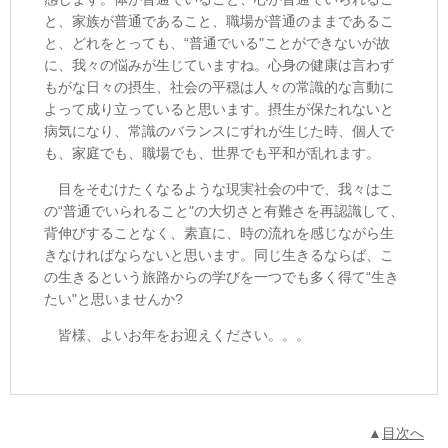
と、家族が普通であること、職場が普通のままであるこ
と、どれをとっても、“普通でいる"ことができないが故
に、我々の悩みが生じていますね。心身の健康は言わず
もがな日々の摂生、社会の平穏は人々の常識的な言動に
よって成り立っていると思います。摂生が保たれないと
病気になり、常識のバランスにずれが生じた時、個人で
も、家庭でも、職場でも、世界でも平和が乱れます。
目をそむけたくなるような現実社会の中で、我々はこ
の“普通でいられること"の大切さと有難さを再認識して、
背伸びすることなく、素直に、時の流れを感じながら生
きなければならないと思います。同じ生きるならば、こ
の生きるという旅路からの学びを一つでも多く得て“生き
たい"と思いませんか?
皆様、よいお年をお迎えください。。。
▲
目次へ