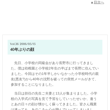
▲
目次へ
Vol.36 2006/05/15
40年ぶりの顔
先日、小学校の同級会があり長野市に行ってきまし
た。僕は幼稚園と小学校2年生の半ばまで長野に住んでい
ました。今回はその1年半しかいなかった小学校時代の親
友(悪友?)から40年の沈黙を破っての突然メールがきて、
参加することになりました。
当日は担任の先生ご夫妻と13人が集まりました。小学
校の入学式の写真を見て予習をしていったせいか、逢う
とあの日々の顔が懐かしく蘇ってきました。皆さん職業
は違っても、あのころへ心が飛んでいってしまいまし