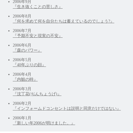
2006年9月
​『生き抜くことの苦しさ』
2006年8月
『何を求めて何を自分たちは蓄えているのでしょう?』
2006年7月
『予期不安と現実の不安』
2006年6月
『森のパワー』​
2006年5月
『40年ぶりの顔
』
2006年4月
『内観の時』
2006年3月
『沈丁花(ぢんちょうげ)』
2006年2月
『インフォームドコンセントは説明と同意だけではない』
2006年1月
『新しい年2006が明けました。』