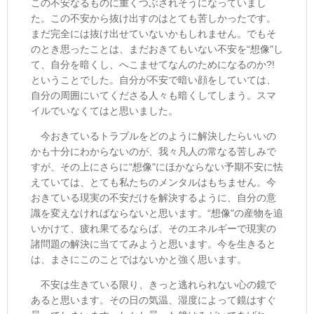
この不安なるものに重くつぶされそうになっていまし
た。この不安から抜け出すのはとても苦しかったです。
まだ完全には抜け出せていないかもしれません。でもそ
のとき思ったことは、まだおきてもいない不安を“想像"し
て、自分を暗くし、へこませてなんのためになるのか?!
ということでした。自分が不安で暗い顔をしていては、
自分の周囲にいてくださる人々も暗くしてしまう。スマ
イルでいなくてはと思いました。
今おきているトラブルをどのように解決したらいいの
かも十分にわからないのが、我々凡人の常なる苦しみで
すが、その上にさらに“想像"にほかならない予期不安に怯
えていては、とても私たちのメンタルはもちません。今
おきている現実の不安だけを解決するように、自分の意
識を変えなければならないと思います。“想像"の産物を追
いかけて、疲れ果てるならば、そのエネルギーで現実の
諸問題の解決に当ててみようと思います。今を生きると
は、まさにこのことではないかと強く思います。
不安は生きている限り、きっと逃れられない心の鏡で
あると思います。その日の気温、湿度によって鏡はすぐ