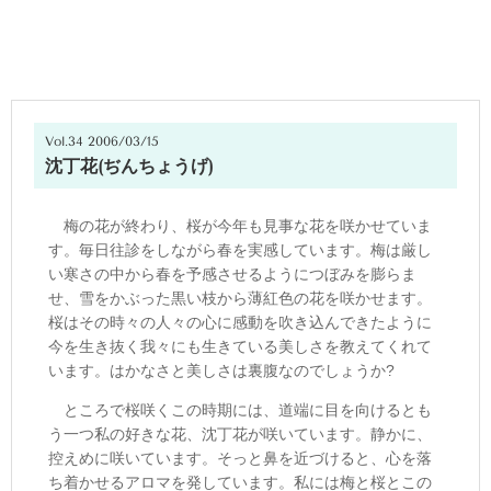
Vol.34 2006/03/15
沈丁花(ぢんちょうげ)
梅の花が終わり、桜が今年も見事な花を咲かせていま
す。毎日往診をしながら春を実感しています。梅は厳し
い寒さの中から春を予感させるようにつぼみを膨らま
せ、雪をかぶった黒い枝から薄紅色の花を咲かせます。
桜はその時々の人々の心に感動を吹き込んできたように
今を生き抜く我々にも生きている美しさを教えてくれて
います。はかなさと美しさは裏腹なのでしょうか?
ところで桜咲くこの時期には、道端に目を向けるとも
う一つ私の好きな花、沈丁花が咲いています。静かに、
控えめに咲いています。そっと鼻を近づけると、心を落
ち着かせるアロマを発しています。私には梅と桜とこの