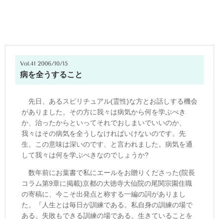
Vol.41 2006/10/15
病を全うすること
先日、あるスピリチュアル(霊性)な方とお話しする機会
がありました。その方に我々は病気から何を学ぶべき
か、治ったからといってそれでおしまいでいいのか、
我々はその病気を全うしなければいけないのです。先
生、この意味は深いのです、と言われました。病気を通
して我々は何を学ぶべきなのでしょうか?
数年前にお葉書で私にエールをお贈りくださった(院長
コラム第9章に掲載)京都の大徳寺大仙院の尾関宗園住職
の寄稿に、今こそ出発点と称する一編の詞がありまし
た。『人生とは毎日が訓練である。私自身の訓練の場で
ある。失敗もできる訓練の場である。生きていることを