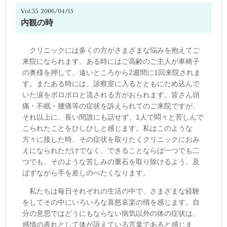
Vol.35 2006/04/15
内観の時
クリニックには多くの方がさまざまな悩みを抱えてご
来院になられます。ある時にはご高齢のご主人が車椅子
の奥様を押して、遠いところから2週間に1回来院されま
す。またある時には、診察室に入るとともにため込んで
いた涙をボロボロと流される方がおられます。皆さん頭
痛・不眠・腰痛等の症状を訴えられてのご来院ですが、
それ以上に、長い間誰にも話せず、1人で悶々と苦しんで
こられたことをひしひしと感じます。私はこのような
方々に接した時、その症状を取りたくクリニックにおみ
えになられただけでなく、できることならば一つでも二
つでも、そのような苦しみの重石を取り除けるよう、及
ばずながら手を差しのべたくなります。
私たちは毎日それぞれの生活の中で、さまざまな経験
をしてその中にいろいろな喜怒哀楽の情を感じます。自
分の意思ではどうにもならない病気以外の体の症状は、
感情の表れとして体が訴えている言葉であると感じま