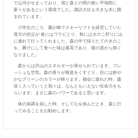
で山河がせまっており、湖と森との間の狭い平地部に
家々があるという環境でした。諏訪大社も大きな木に囲
まれています。
小学生のころ、霧が峰でスキーリフトを経営していた
母方の伯父が 春にはワラビとり、秋にはきのこ狩りに山
に連れて行ってくれました。森の中で採りたてのきのこ
を、豚汁にして食べた味は最高であり、腹の底から熱く
なりました。
森からは沢山のエネルギーが発せられています。フレ
ッシュな空気、森の香りが嗅覚をくすぐり、目には鮮や
かなグリーンのカラーが映ります。都会に疲れた時、森
深く入っていくと我々は、なんともいえない生命力をも
らいます。まさに森のパワーであると思います。
体の体調を崩した時、そして心を病んだとき、森に行
ってみることをお勧めします。