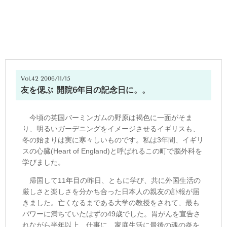
Vol.42 2006/11/15
友を偲ぶ 開院6年目の記念日に。。
今頃の英国バーミンガムの野原は褐色に一面がそま
り、明るいガーデニングをイメージさせるイギリスも、
冬の始まりは実に寒々しいものです。私は3年間、イギリ
スの心臓(Heart of England)と呼ばれるこの町で脳外科を
学びました。
帰国して11年目の昨日、ともに学び、共に外国生活の
厳しさと楽しさを分かち合った日本人の親友の訃報が届
きました。亡くなるまである大学の教授をされて、最も
パワーに満ちていたはずの49歳でした。胃がんを宣告さ
れながら半年以上、仕事に、家庭生活に最後の魂の炎を