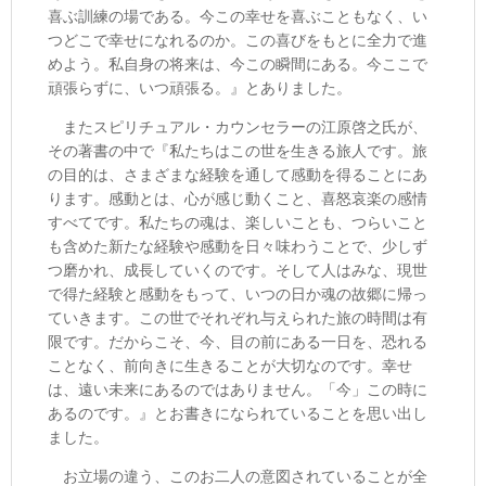
喜ぶ訓練の場である。今この幸せを喜ぶこともなく、い
つどこで幸せになれるのか。この喜びをもとに全力で進
めよう。私自身の将来は、今この瞬間にある。今ここで
頑張らずに、いつ頑張る。』とありました。
またスピリチュアル・カウンセラーの江原啓之氏が、
その著書の中で『私たちはこの世を生きる旅人です。旅
の目的は、さまざまな経験を通して感動を得ることにあ
ります。感動とは、心が感じ動くこと、喜怒哀楽の感情
すべてです。私たちの魂は、楽しいことも、つらいこと
も含めた新たな経験や感動を日々味わうことで、少しず
つ磨かれ、成長していくのです。そして人はみな、現世
で得た経験と感動をもって、いつの日か魂の故郷に帰っ
ていきます。この世でそれぞれ与えられた旅の時間は有
限です。だからこそ、今、目の前にある一日を、恐れる
ことなく、前向きに生きることが大切なのです。幸せ
は、遠い未来にあるのではありません。「今」この時に
あるのです。』とお書きになられていることを思い出し
ました。
お立場の違う、このお二人の意図されていることが全