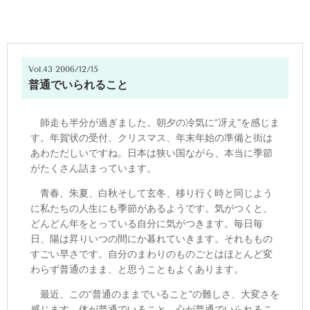
Vol.43 2006/12/15
普通でいられること
師走も半分が過ぎました。朝夕の冷気に“冴え"を感じま
す。年賀状の受付、クリスマス、年末年始の準備と街は
あわただしいですね。日本は狭い国ながら、本当に季節
がたくさん詰まっています。
青春、朱夏、白秋そして玄冬、移り行く時と同じよう
に私たちの人生にも季節があるようです。気がつくと、
どんどん年をとっている自分に気がつきます。毎日毎
日、陽は昇りいつの間にか暮れていきます。それももの
すごい早さです。自分のまわりのものごとはほとんど変
わらず普通のまま、と思うこともよくあります。
最近、この“普通のままでいること"の難しさ、大変さを
感じます。体が普通でいること、心が普通でいられるこ