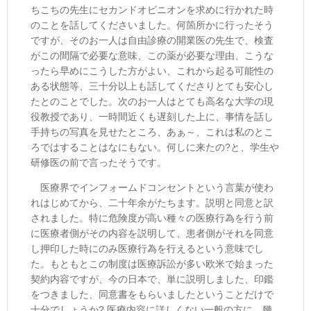
ちこちの先生にセカンドオピニオンを求めに行かれた時
のことを話してくださいました。何箇所かに行ったそう
ですが、そのお一人は自由診療の開業医の先生で、検査
がこの間隔で必要な意味、この薬が必要な理由、こうな
ったら早めにこうした方がよい、これから起る可能性の
ある状態等、三十分以上も話してくださりとても安心し
たとのことでした。次のお一人はとても高名な大学の現
役教授であり、一時間近くも遅刻した上に、事情を話し
手持ちの写真を見せたところ、あぁ～、これは私のとこ
ろではすることはなにもない。何しに来たの?と、学生や
研修医の前で言ったそうです。
医療界でインフォームドコンセントという言葉が使わ
れはじめてから、二十年余がたちます。説明と同意と訳
されました。特に危険度が高い種々の医療行為を行う前
に医療者側がその内容を説明して、患者側がそれを同意
し押印した時にのみ医療行為を行えるという意味でし
た。もともとこの制度は医療訴訟が多い欧米で始まった
契約内容ですが、今の日本で、単に説明しました、印鑑
をつきました、同意書をもらいましたということだけで
十分でしょうか? 医療内容に詳しくない一般の方に、幾