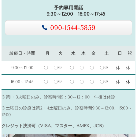
予約専用電話
9:30～12:00 16:00～17:45
090-1544-5859
診療日・時間
月
火
水
木
金
土
日
祝
9:30～12:00
〇
〇※
〇
〇
〇
〇※
休
休
16:00～17:45
〇
〇※
〇
〇
〇
〇※
休
休
※第1・3火曜日のみ、診察時間9：30～12：00 午後は休診
※土曜日の診療は第2・4土曜日のみ、診察時間9:30～12:00、15:00～
17:00
クレジット決済可（VISA、マスター、AMEX、JCB）