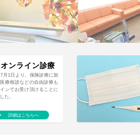
オンライン診療
W
年7
月
1
日より、保険診療に加
、
医療相談などの自由診療も
ラインでお受け頂けることに
した。
詳細はこちらへ