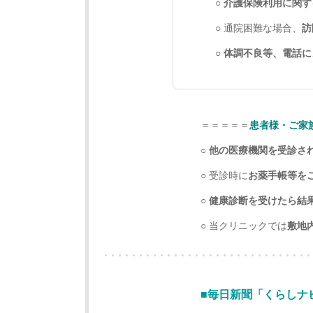
○
介護保険利用に関す
○ 通院困難な場合、
訪
○
体調不良等、電話に
＝＝＝＝＝
患者様・ご家
○
他の医療機関を受診さ
○ 受診時に
お薬手帳等を
○
健康診断を受けたら結
○ 当クリニックでは
敷地
■毎日新聞「くらし