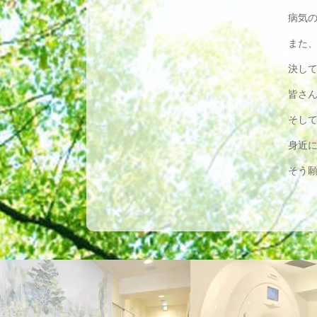
病気
また
決し
皆さ
そし
身近
そう