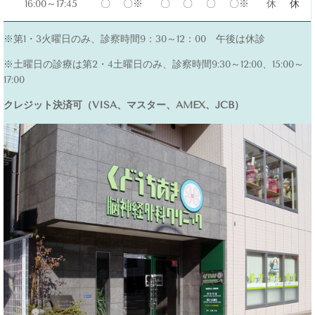
16:00～17:45
〇
〇※
〇
〇
〇
〇※
休
休
※第1・3火曜日のみ、診察時間9：30～12：00 午後は休診
※土曜日の診療は第2・4土曜日のみ、診察時間9:30～12:00、15:00～
17:00
クレジット決済可（VISA、マスター、AMEX、JCB）