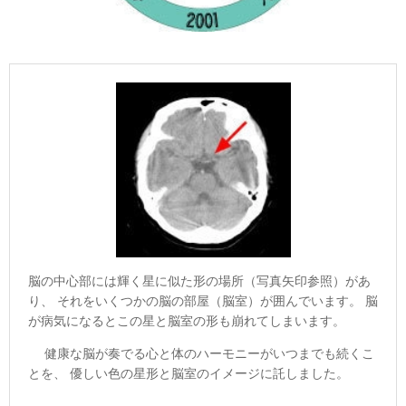
脳の中心部には輝く星に似た形の場所（写真矢印参照）があ
り、 それをいくつかの脳の部屋（脳室）が囲んでいます。 脳
が病気になるとこの星と脳室の形も崩れてしまいます。
健康な脳が奏でる心と体のハーモニーがいつまでも続くこ
とを、 優しい色の星形と脳室のイメージに託しました。