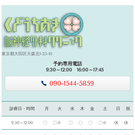
東京都大田区大森北1-23-10
予約専用電話
9:30～12:00 16:00～17:45
090-1544-5859
診療日・時間
月
火
水
木
金
土
日
祝
9:30～12:00
〇
〇※
〇
〇
〇
〇※
休
休